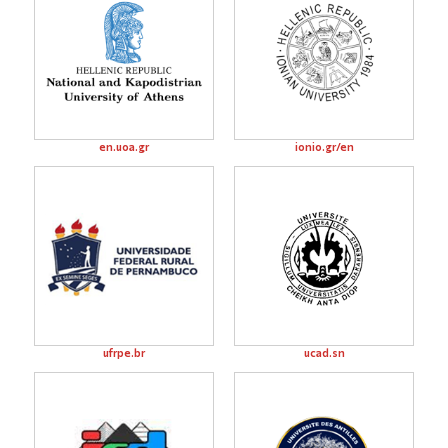
en.uoa.gr
ionio.gr/en
ufrpe.br
ucad.sn