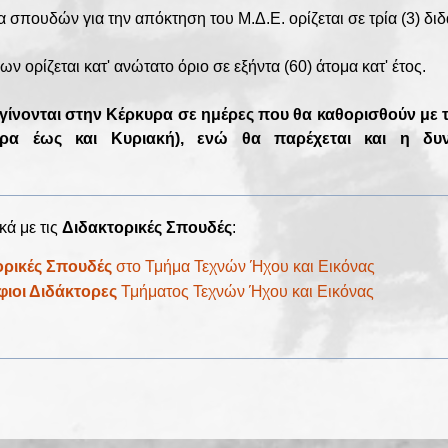
α σπουδών για την απόκτηση του Μ.Δ.Ε. ορίζεται σε τρία (3) διδ
ν ορίζεται κατ' ανώτατο όριο σε εξήντα (60) άτομα κατ' έτος.
γίνονται στην Κέρκυρα σε ημέρες που θα καθορισθούν με
έρα έως και Κυριακή), ενώ θα παρέχεται και η δυ
κά με τις
Διδακτορικές Σπουδές
:
ορικές Σπουδές
στο Τμήμα Τεχνών Ήχου και Εικόνας
ιοι Διδάκτορες
Τμήματος Τεχνών Ήχου και Εικόνας