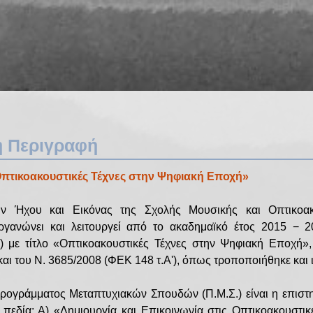
ή Περιγραφή
τικοακουστικές Τέχνες στην Ψηφιακή Εποχή»
ν Ήχου και Εικόνας της Σχολής Μουσικής και Οπτικοακ
ργανώνει και λειτουργεί από το ακαδημαϊκό έτος 2015 − 
 με τίτλο «Οπτικοακουστικές Τέχνες στην Ψηφιακή Εποχή», 
αι του Ν. 3685/2008 (ΦΕΚ 148 τ.Α'), όπως τροποποιήθηκε και ι
ογράμματος Μεταπτυχιακών Σπουδών (Π.Μ.Σ.) είναι η επιστημ
πεδία: Α) «Δημιουργία και Επικοινωνία στις Οπτικοακουστικέ