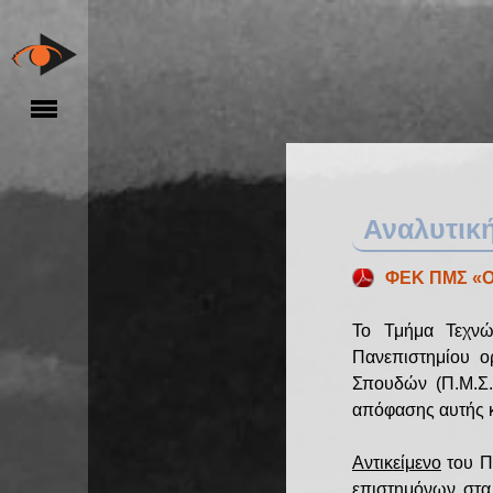
Αναλυτικ
ΦΕΚ ΠΜΣ «Οπ
Το Τμήμα Τεχνώ
Πανεπιστημίου ο
Σπουδών (Π.Μ.Σ.)
απόφασης αυτής κ
Αντικείμενο
του Πρ
επιστημόνων στα 