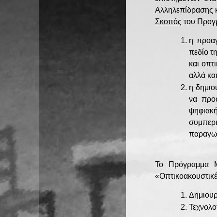
Αλληλεπίδρασης κ
Σκοπός
του Προγρ
η προαγ
πεδίο τ
και οπτ
αλλά κα
η δημιο
να προά
ψηφιακ
συμπερι
παραγωγ
Το Πρόγραμμα Μ
«Οπτικοακουστικέ
Δημιουρ
Τεχνολο