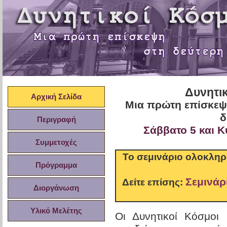
Δυνητικ
Αρχική Σελίδα
Μια πρώτη επίσκεψ
δ
Περιγραφή
Σάββατο 5 και Κ
Συμμετοχές
Το σεμινάριο ολοκληρ
Πρόγραμμα
Σεμινάρ
Δείτε επίσης:
Διοργάνωση
Υλικό Μελέτης
Οι Δυνητικοί Κόσμοι 