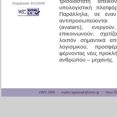
τρισδιάστατη απεικ
Ενημέρωση: 6/12/2009
υπολογιστική πλατφό
Παράλληλα, σε έναν
αντιπροσωπεύονται
(avatars), ενεργούν
επικοινωνούν, σχετίζ
λοιπόν σημαντικά απ
λογισμικού, προσφέ
φέρνοντας νέες προκλή
ανθρώπου – μηχανής.
VWS 2009
::
mailto:agiannak@ionio.gr
::
Ιόνιο Π