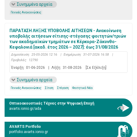
Συνημμένα αρχεία
Γενικές Ανακοινώσεις
ΠΑΡΑΤΑΣΗ ΛΗΞΗΣ ΥΠΟΒΟΛΗΣ ΑΙΤΗΣΕΩΝ - Ανακοίνωση
υποβολής αιτήσεων σίτισης-στέγασης φοιτητών/τριών
των ακαδημαϊκών τμημάτων σε Κέρκυρα-Ζάκυνθο-
Κεφαλονιά [ακαδ. έτος 2026 – 2027]: έως 31/08/2026
Δημοσίευση:
25-05-2026 12:16
|
Ενημέρωση:
31-07-2026 16:58
|
Προβολές:
12790
Έναρξη:
01-06-2026
|
Λήξη:
31-08-2026
[Σε Εξέλιξη]
Συνημμένα αρχεία
Γενικές Ανακοινώσεις
Σίτιση
Στέγαση
Φοιτητικά Νέα
Οπτικοακουστικές Τέχνες στην Ψηφιακή Εποχή
avarts.ionio.gr/ada
AVARTS Portfolio
portfolio.avarts.ionio.gr