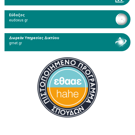
Εύδοξος
eudoxus.gr
Δωρεάν Υπηρεσίες Δικτύου
grnet.gr