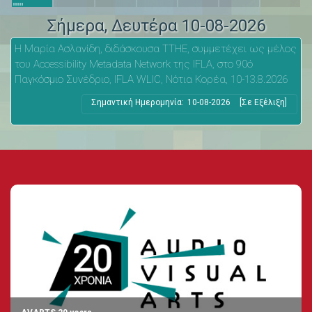
Σήμερα
, Δευτέρα 10-08-2026
Η Μαρία Ασλανίδη, διδάσκουσα ΤΤΗΕ, συμμετέχει ως μέλος
του Accessibility Metadata Network της IFLA, στο 90ό
Παγκόσμιο Συνέδριο, IFLA WLIC, Νότια Κορέα, 10-13.8.2026
Σημαντική Ημερομηνία:
10-08-2026
[Σε Εξέλιξη]