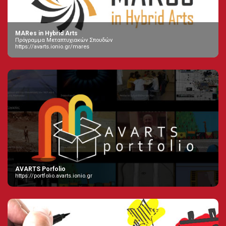
MARes in Hybrid Arts
Πρόγραμμα Μεταπτυχιακών Σπουδών
https://avarts.ionio.gr/mares
AVARTS Porfolio
https://portfolio.avarts.ionio.gr