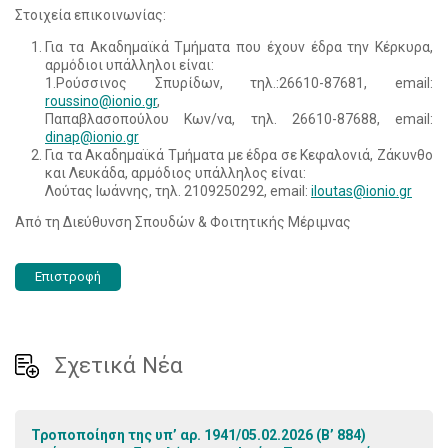
Στοιχεία επικοινωνίας:
Για τα Ακαδημαϊκά Τμήματα που έχουν έδρα την Κέρκυρα,
αρμόδιοι υπάλληλοι είναι:
1.Ρούσσινος Σπυρίδων, τηλ.:26610-87681, email:
roussino
@
ionio
.
gr
,
Παπαβλασοπούλου Κων/να, τηλ. 26610-87688, email:
dinap
@
ionio
.
gr
Για τα Ακαδημαϊκά Τμήματα με έδρα σε Κεφαλονιά, Ζάκυνθο
και Λευκάδα, αρμόδιος υπάλληλος είναι:
Λούτας Ιωάννης, τηλ. 2109250292, email:
iloutas
@
ionio
.
gr
Από τη Διεύθυνση Σπουδών & Φοιτητικής Μέριμνας
Επιστροφή
Σχετικά Νέα
Τροποποίηση της υπ’ αρ. 1941/05.02.2026 (Β’ 884)