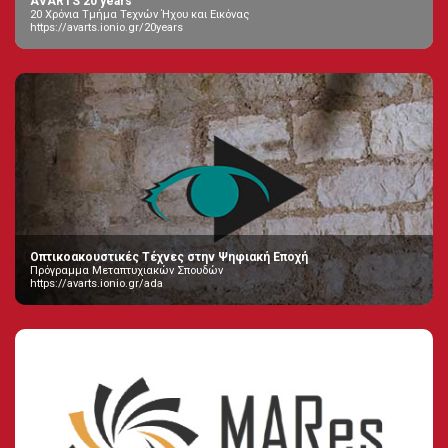
AVARTS 20 years
20 Χρόνια Τμήμα Τεχνών Ήχου και Εικόνας
https://avarts.ionio.gr/20years
Οπτικοακουστικές Τέχνες στην Ψηφιακή Εποχή
Πρόγραμμα Μεταπτυχιακών Σπουδών
https://avarts.ionio.gr/ada