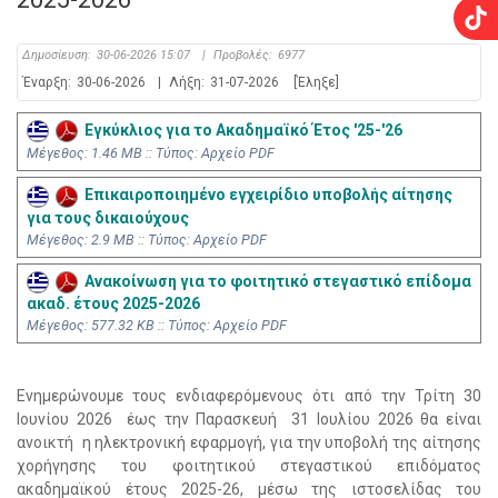
Δημοσίευση:
30-06-2026 15:07
|
Προβολές:
6977
Έναρξη:
30-06-2026
|
Λήξη:
31-07-2026
[Έληξε]
Εγκύκλιος για το Ακαδημαϊκό Έτος '25-'26
Mέγεθος: 1.46 MB :: Τύπος: Αρχείο PDF
Επικαιροποιημένο εγχειρίδιο υποβολής αίτησης
για τους δικαιούχους
Mέγεθος: 2.9 MB :: Τύπος: Αρχείο PDF
Ανακοίνωση για το φοιτητικό στεγαστικό επίδομα
ακαδ. έτους 2025-2026
Mέγεθος: 577.32 KB :: Τύπος: Αρχείο PDF
Ενημερώνουμε τους ενδιαφερόμενους ότι από την Τρίτη 30
Ιουνίου 2026 έως την Παρασκευή 31 Ιουλίου 2026 θα είναι
ανοικτή η ηλεκτρονική εφαρμογή, για την υποβολή της αίτησης
χορήγησης του φοιτητικού στεγαστικού επιδόματος
ακαδημαϊκού έτους 2025-26, μέσω της ιστοσελίδας του