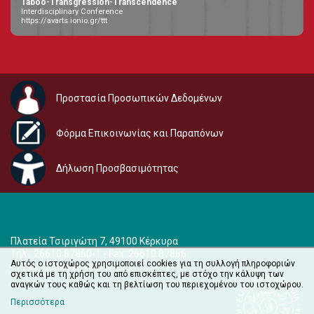
Taboo-Transgression-Transcendence
Interdisciplinary Conference
https://avarts.ionio.gr/ttt
Προστασία Προσωπικών Δεδομένων
Φόρμα Επικοινωνίας και Παραπόνων
Δήλωση Προσβασιμότητας
Πλατεία Τσιριγώτη 7, 49100 Κέρκυρα
Τηλ.: 26610 87860-1 - Fax: 26610 87866
Αυτός ο ιστοχώρος χρησιμοποιεί cookies για τη συλλογή πληροφοριών
e-mail:
audiovisual@ionio.gr
σχετικά με τη χρήση του από επισκέπτες, με στόχο την κάλυψη των
αναγκών τους καθώς και τη βελτίωση του περιεχομένου του ιστοχώρου.
Περισσότερα