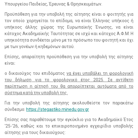
Υπουργείου Παιδείας, Έρευνας & Θρησκευμάτων.
Προϋπόθεση για την υποβολή της αίτησης είναι ο φοιτητής για
τον οποίο χορηγείται το επίδομα, να είναι Έλληνας υπήκοος ή
υπήκοος άλλης χώρας της Ευρωπαϊκής Ένωσης, να είναι
κάτοχος Ακαδημαϊκής Ταυτότητας σε ισχύ και κάτοχος Α.Φ.Μ. Η
υπηκοότητα συνδέεται μόνο με το πρόσωπο του φοιτητή και όχι
με των γονέων ή κηδεμόνων αυτού.
Επίσης, απαραίτητη προϋπόθεση για την υποβολή της αίτησης
είναι:
ο δικαιούχος του επιδόματος
να έχει υποβάλει τη φορολογική
του δήλωση για το φορολογικό έτος 2025. Σε αντίθετη
περίπτωση η αίτησή του θα απορρίπτεται αυτόματα από το
σύστημα κατά την υποβολή της.
Για την υποβολή της αίτησης ακολουθείστε τον παρακάτω
σύνδεσμο:
https
://
stegastiko
.
minedu
.
gov
.
gr
Επίσης σας παραθέτουμε την εγκύκλιο για το Ακαδημαϊκό Έτος
'25-'26, καθώς και το επικαιροποιημένο εγχειρίδιο υποβολής
αίτησης για τους δικαιούχους: