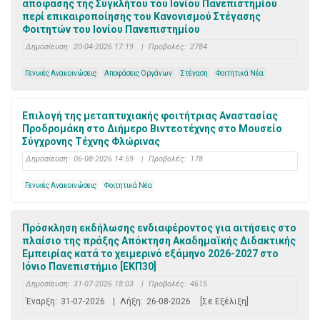
απόφασης της Συγκλήτου του Ιονίου Πανεπιστημίου
περί επικαιροποίησης του Κανονισμού Στέγασης
Φοιτητών του Ιονίου Πανεπιστημίου
Δημοσίευση:
20-04-2026 17:19
|
Προβολές:
2784
Γενικές Ανακοινώσεις
Αποφάσεις Οργάνων
Στέγαση
Φοιτητικά Νέα
Επιλογή της μεταπτυχιακής φοιτήτριας Αναστασίας
Προδρομάκη στο Διήμερο Βιντεοτέχνης στο Μουσείο
Σύγχρονης Τέχνης Φλώρινας
Δημοσίευση:
06-08-2026 14:59
|
Προβολές:
178
Γενικές Ανακοινώσεις
Φοιτητικά Νέα
Πρόσκληση εκδήλωσης ενδιαφέροντος για αιτήσεις στο
πλαίσιο της πράξης Απόκτηση Ακαδημαϊκής Διδακτικής
Εμπειρίας κατά το χειμερινό εξάμηνο 2026-2027 στο
Ιόνιο Πανεπιστήμιο [ΕΚΠ30]
Δημοσίευση:
31-07-2026 18:03
|
Προβολές:
4615
Έναρξη:
31-07-2026
|
Λήξη:
26-08-2026
[Σε Εξέλιξη]