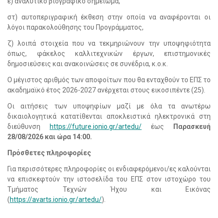
ε) αναλυτικό βιογραφικό σημείωμα,
στ) αυτοπεριγραφική έκθεση στην οποία να αναφέρονται οι
λόγοι παρακολούθησης του Προγράμματος,
ζ) λοιπά στοιχεία που να τεκμηριώνουν την υποψηφιότητα
όπως, φάκελος καλλιτεχνικών έργων, επιστημονικές
δημοσιεύσεις και ανακοινώσεις σε συνέδρια, κ.ο.κ.
Ο μέγιστος αριθμός των αποφοίτων που θα ενταχθούν το ΕΠΣ το
ακαδημαϊκό έτος 2026-2027 ανέρχεται στους εικοσιπέντε (25).
Οι αιτήσεις των υποψηφίων μαζί με όλα τα ανωτέρω
δικαιολογητικά κατατίθενται αποκλειστικά ηλεκτρονικά στη
διεύθυνση
https
://
future
.
ionio
.
gr
/
artedu
/
έως
Παρασκευή
28/08/2026 και ώρα 14:00.
Πρόσθετες πληροφορίες
Για περισσότερες πληροφορίες οι ενδιαφερόμενοι/ες καλούνται
να επισκεφτούν την ιστοσελίδα του ΕΠΣ στον ιστοχώρο του
Τμήματος Τεχνών Ήχου και Εικόνας
(
https
://
avarts
.
ionio
.
gr
/
artedu
/
).