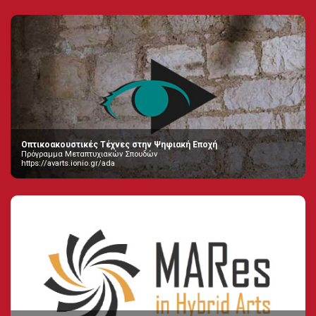
Οπτικοακουστικές Τέχνες στην Ψηφιακή Εποχή
Πρόγραμμα Μεταπτυχιακών Σπουδών
https://avarts.ionio.gr/ada