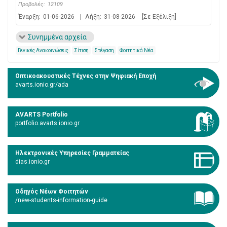
Προβολές:
12109
Έναρξη:
01-06-2026
|
Λήξη:
31-08-2026
[Σε Εξέλιξη]
Συνημμένα αρχεία
Γενικές Ανακοινώσεις
Σίτιση
Στέγαση
Φοιτητικά Νέα
Οπτικοακουστικές Τέχνες στην Ψηφιακή Εποχή
avarts.ionio.gr/ada
AVARTS Portfolio
portfolio.avarts.ionio.gr
Ηλεκτρονικές Υπηρεσίες Γραμματείας
dias.ionio.gr
Οδηγός Νέων Φοιτητών
/new-students-information-guide