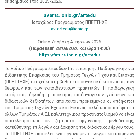
ακαδημαϊκό έτος 2025-2026.
avarts.ionio.gr/artedu
Ιστοχώρος Προγράμματος ΠΠΕΤΤΗΧΕ
av-artedu@ionio.gr
Online Υποβολή Αιτήσεων 2026
(Παρασκευή 28/08/2026 και ώρα 14:00
)
https://future.ionio.gr/artedu/
Το Ειδικό Πρόγραμμα Σπουδών Πιστοποίησης Παιδαγωγικής και
Διδακτικής Επάρκειας του Τμήματος Τεχνών Ήχου και Εικόνας
(ΠΠΕΤΤΗΧΕ) στοχεύει στη βαθιά και συνεκτική κατανόηση των
θεωριών και των εκπαιδευτικών πρακτικών. Η παιδαγωγική
κατάρτιση, δηλαδή η απόκτηση παιδαγωγικών γνώσεων και
διδακτικών δεξιοτήτων, απαιτείται προκειμένου οι απόφοιτοι
του Τμήματος Τεχνών Ήχου και Εικόνας, αλλά και οι απόφοιτοι
άλλων Τμημάτων Α.Ε.Ι. καλλιτεχνικού προσανατολισμού να είναι
αποτελεσματικοί σε ζητήματα οργάνωσης, μεθόδευσης,
κατεύθυνσης επιλογών και άσκησης του διδακτικού έργου τους.
Το ΠΠΕΤΤΗΧΕ αποτελεί ένα οργανωμένο πλέγμα εστιασμένων