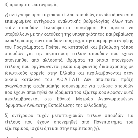
β) πρόσφατη φωτογραφία,
γ) αντίγραφο προπτυχιακού τίτλου σπουδών, συνοδευόμενο από
επικυρωμένο αντίγραφο αναλυτικής βαθμολογίας όλων των
ετών σπουδών. Τελειόφοιτοι υποψήφιοι θα πρέπει να
υποβάλλουν με την κατάθεση της υποψηφιότητας και βεβαίωση
ολοκλήρωσης των σπουδών τους μέχρι την ημερομηνία έναρξης
του Προγράμματος. Πρέπει να κατατεθεί και βεβαίωση τόπου
σπουδών για την περίπτωση τίτλων σπουδών που έχουν
απονεμηθεί από αλλοδαπά ιδρύματα τα οποία απονέμουν
τίτλους που οργανώνονται μέσω συμφωνίας δικαιόχρησης με
ιδιωτικούς φορείς στην Ελλάδα και περιλαμβάνονται στον
οικείο κατάλογο του Δ.Ο.Α.Τ.Α.Π. Δεν απαιτείται πράξη
αναγνώρισης ακαδημαϊκής ισοδυναμίας για τίτλους σπουδών
που έχουν αποκτηθεί σε ιδρύματα του εξωτερικού εφόσον αυτά
περιλαμβάνονται στο Εθνικό Μητρώο Αναγνωρισμένων
Ιδρυμάτων Ανώτατης Εκπαίδευσης της αλλοδαπής,
δ) αντίγραφα τυχόν μεταπτυχιακών τίτλων σπουδών. Για
τίτλους που έχουν απονεμηθεί από Πανεπιστήμια του
εξωτερικού, ισχύει ό,τι και στην περίπτωση (γ),