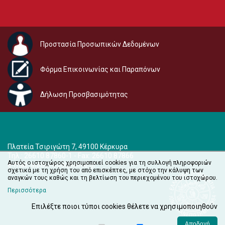
Προστασία Προσωπικών Δεδομένων
Φόρμα Επικοινωνίας και Παραπόνων
Δήλωση Προσβασιμότητας
Πλατεία Τσιριγώτη 7, 49100 Κέρκυρα
Τηλ.: 26610 87860-1 - Fax: 26610 87866
Αυτός ο ιστοχώρος χρησιμοποιεί cookies για τη συλλογή πληροφοριών
e-mail:
audiovisual@ionio.gr
σχετικά με τη χρήση του από επισκέπτες, με στόχο την κάλυψη των
αναγκών τους καθώς και τη βελτίωση του περιεχομένου του ιστοχώρου.
Περισσότερα
Επιλέξτε ποιοι τύποι cookies θέλετε να χρησιμοποιηθούν