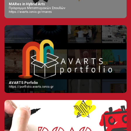
MARes in Hybrid Arts
Πρόγραμμα Μεταπτυχιακών Σπουδών
https://avarts.ionio.gr/mares
AVARTS Porfolio
https://portfolio.avarts.ionio.gr