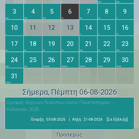
3
4
5
6
7
8
9
10
11
12
13
14
15
16
17
18
19
20
21
22
23
24
25
26
27
28
29
30
31
Σήμερα
, Πέμπτη 06-08-2026
Ορισμός θερινών διακοπών Ιονίου Πανεπιστημίου -
Καλοκαίρι 2026
Έναρξη:
03-08-2026
|
Λήξη:
21-08-2026
[Σε Εξέλιξη]
Προσεχώς