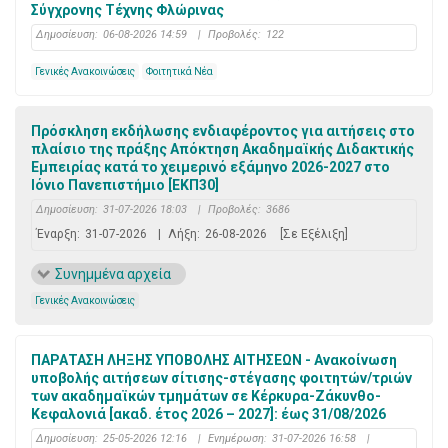
Σύγχρονης Τέχνης Φλώρινας
Δημοσίευση:
06-08-2026 14:59
|
Προβολές:
122
Γενικές Ανακοινώσεις
Φοιτητικά Νέα
Πρόσκληση εκδήλωσης ενδιαφέροντος για αιτήσεις στο
πλαίσιο της πράξης Απόκτηση Ακαδημαϊκής Διδακτικής
Εμπειρίας κατά το χειμερινό εξάμηνο 2026-2027 στο
Ιόνιο Πανεπιστήμιο [ΕΚΠ30]
Δημοσίευση:
31-07-2026 18:03
|
Προβολές:
3686
Έναρξη:
31-07-2026
|
Λήξη:
26-08-2026
[Σε Εξέλιξη]
Συνημμένα αρχεία
Γενικές Ανακοινώσεις
ΠΑΡΑΤΑΣΗ ΛΗΞΗΣ ΥΠΟΒΟΛΗΣ ΑΙΤΗΣΕΩΝ - Ανακοίνωση
υποβολής αιτήσεων σίτισης-στέγασης φοιτητών/τριών
των ακαδημαϊκών τμημάτων σε Κέρκυρα-Ζάκυνθο-
Κεφαλονιά [ακαδ. έτος 2026 – 2027]: έως 31/08/2026
Δημοσίευση:
25-05-2026 12:16
|
Ενημέρωση:
31-07-2026 16:58
|