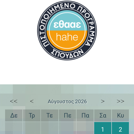
<<
<
>
>>
Αύγουστος 2026
Δε
Τρ
Τε
Πε
Πα
Σα
Κυ
1
2