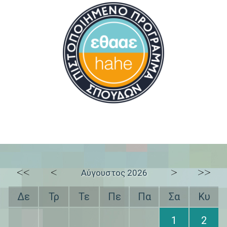
<<
<
>
>>
Αύγουστος 2026
Δε
Τρ
Τε
Πε
Πα
Σα
Κυ
1
2