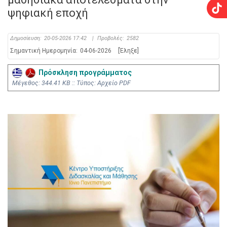
ψηφιακή εποχή
Δημοσίευση:
20-05-2026 17:42
|
Προβολές:
2582
Σημαντική Ημερομηνία:
04-06-2026
[Έληξε]
Πρόσκληση προγράμματος
Mέγεθος: 344.41 KB :: Τύπος: Αρχείο PDF