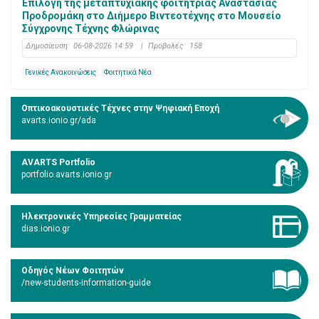
Επιλογή της μεταπτυχιακής φοιτήτριας Αναστασίας
Προδρομάκη στο Διήμερο Βιντεοτέχνης στο Μουσείο
Σύγχρονης Τέχνης Φλώρινας
Δημοσίευση:
06-08-2026 14:59
|
Προβολές:
158
Γενικές Ανακοινώσεις
Φοιτητικά Νέα
Οπτικοακουστικές Τέχνες στην Ψηφιακή Εποχή
avarts.ionio.gr/ada
AVARTS Portfolio
portfolio.avarts.ionio.gr
Ηλεκτρονικές Υπηρεσίες Γραμματείας
dias.ionio.gr
Οδηγός Νέων Φοιτητών
/new-students-information-guide