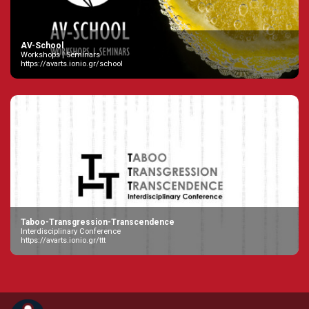
AV-School
Workshops | Seminars
https://avarts.ionio.gr/school
Taboo-Transgression-Transcendence
Interdisciplinary Conference
https://avarts.ionio.gr/ttt