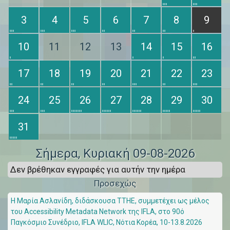
3
4
5
6
7
8
9
10
11
12
13
14
15
16
17
18
19
20
21
22
23
24
25
26
27
28
29
30
31
Σήμερα
, Κυριακή 09-08-2026
Δεν βρέθηκαν εγγραφές για αυτήν την ημέρα
Προσεχώς
Η Μαρία Ασλανίδη, διδάσκουσα ΤΤΗΕ, συμμετέχει ως μέλος
του Accessibility Metadata Network της IFLA, στο 90ό
Παγκόσμιο Συνέδριο, IFLA WLIC, Νότια Κορέα, 10-13.8.2026