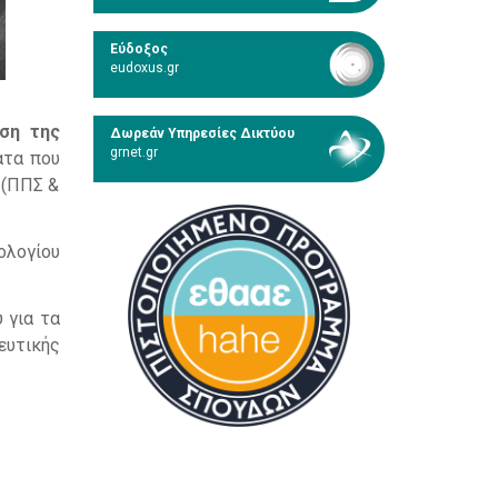
Εύδοξος
eudoxus.gr
ση της
Δωρεάν Υπηρεσίες Δικτύου
grnet.gr
ατα που
 (ΠΠΣ &
ολογίου
 για τα
ευτικής