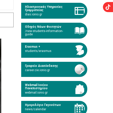
Ηλεκτρονικές Υπηρεσίες
Γραμματείας
dias.ionio.gr
Οδηγός Νέων Φοιτητών
/new-students-information-
guide
Erasmus +
students/erasmus
Γραφείο Διασύνδεσης
career.cie.ionio.gr
Webmail Ιονίου
Πανεπιστημίου
webmail.ionio.gr
Ημερολόγιο Γεγονότων
news/calendar