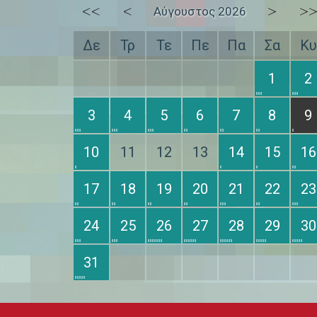
<<
<
>
>
Αύγουστος 2026
Δε
Τρ
Τε
Πε
Πα
Σα
Κυ
1
2
3
4
5
6
7
8
9
10
11
12
13
14
15
16
17
18
19
20
21
22
23
24
25
26
27
28
29
30
31