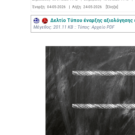
Έναρξη:
04-05-2026
|
Λήξη:
24-05-2026
[Έληξε]
Δελτίο Τύπου έναρξης αξιολόγησης ε
Mέγεθος: 201.11 KB :: Τύπος: Αρχείο PDF