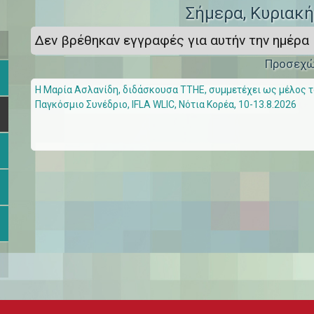
>
Σήμερα
, Κυριακ
Δεν βρέθηκαν εγγραφές για αυτήν την ημέρα
Προσεχ
Η Μαρία Ασλανίδη, διδάσκουσα ΤΤΗΕ, συμμετέχει ως μέλος του
Παγκόσμιο Συνέδριο, IFLA WLIC, Νότια Κορέα, 10-13.8.2026