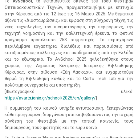
Το
AvSchool
, το εκπαιδευτικό σκέλος του 18ου Φεστιβάλ
Οπτικοακουστικών Τεχνών, πραγματοποιήθηκε με επιτυχία
στην Κέρκυρα από τις 12 έως τις 16 Μαΐου 2025. Με θεματικό
άξονα τις «Διασταυρώσεις» και έμφαση στη σύγχρονη τέχνη, τις
νέες τεχνολογίες, τον κινηματογράφο, την περφόρμανς, την
τεχνητή νοημοσύνη και την καλλιτεχνική έρευνα, το φετινό
πρόγραμμα προσέλκυσε 253 συμμετοχές. Το περιεχόμενο
περιλάμβανε εργαστήρια, διαλέξεις και παρουσιάσεις από
καταξιωμένους καλλιτέχνες και ακαδημαϊκούς από την Ελλάδα
και το εξωτερικό. Το AvSchool 2025 φιλοξενήθηκε στους
χώρους της Δημόσιας Κεντρικής Ιστορικής Βιβλιοθήκης
Κέρκυρας, στην αίθουσα «Εύη Λάσκαρι», και ευχαριστούμε
θερμά τη Βιβλιοθήκη καθώς και το Corfu Tech Lab για την
πολύτιμη συνεργασία και υποστήριξη.
[Φωτογραφικό υλικό:
https://avarts.ionio.gr/school/2025/en/gallery/
]
Η συμμετοχή του κοινού υπήρξε εντυπωσιακή, ξεπερνώντας
κάθε προηγούμενη διοργάνωση και επιβεβαιώνοντας την ισχυρή
σύνδεση του Φεστιβάλ με την τοπική κοινωνία, τους
δημιουργούς, τους φοιτητές και το ευρύ κοινό.
Το Τμήμα Τεχνών Ήχου και Εικόνας εκφράζει τις θερμότερες