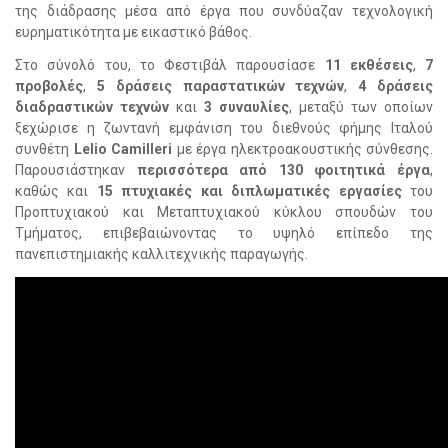
της διάδρασης μέσα από έργα που συνδύαζαν τεχνολογική
ευρηματικότητα με εικαστικό βάθος.
Στο σύνολό του, το Φεστιβάλ παρουσίασε
11 εκθέσεις
,
7
προβολές
,
5 δράσεις παραστατικών τεχνών
,
4 δράσεις
διαδραστικών τεχνών
και
3 συναυλίες
, μεταξύ των οποίων
ξεχώρισε η ζωντανή εμφάνιση του διεθνούς φήμης Ιταλού
συνθέτη
Lelio Camilleri
με έργα ηλεκτροακουστικής σύνθεσης.
Παρουσιάστηκαν
περισσότερα από 130 φοιτητικά έργα
,
καθώς και
15 πτυχιακές και διπλωματικές εργασίες
του
Προπτυχιακού και Μεταπτυχιακού κύκλου σπουδών του
Τμήματος, επιβεβαιώνοντας το υψηλό επίπεδο της
πανεπιστημιακής καλλιτεχνικής παραγωγής.