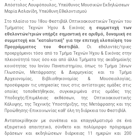
Απόστολος Λουφόπουλος, Υπεύθυνος Μουσικών Εκδηλώσεων
Μαρία Ασλανίδη, Υπεύθυνη Εθελοντισμού
Στο πλαίσιο του 18ου Φεστιβάλ Οπτικοακουστικών Τεχνών του
Τμήματος Τεχνών Ήχου & Εικόνας
η συμμετοχή των
εθελοντών/τριών υπήρξε σημαντική σε αριθμό, δυναμική σε
συμμετοχή και “καταλυτική” για την επιτυχή υλοποίηση του
Προγράμματος του Φεστιβάλ.
Οι εθελοντές/τριες
προερχόμενοι τόσο από το Τμήμα Τεχνών Ήχου & Εικόνας στην
πλειονότητά τους όσο και από άλλα Τμήματα της ακαδημαϊκής
κοινότητας του Ιονίου Πανεπιστημίου, όπως το Τμήμα Ξένων
Γλωσσών, Μετάφρασης & Διερμηνείας και το Τμήμα
Αρχειονομίας, Βιβλιοθηκονομίας & Μουσειολογίας,
προσέφεραν τις υπηρεσίες τους στις αντίστοιχες ομάδες στις
οποίες τοποθετήθηκαν, συγκεκριμένα στις ομάδες της
Υποδοχής/Επιμέλειας εκθέσεων, της Οπτικοακουστικής
Κάλυψης, της Τεχνικής Υποστήριξης, της Μετάφρασης και της
Προώθησης-Επικοινωνίας καθ’ όλη τη διάρκεια του Φεστιβάλ.
Ανταποκρίθηκαν με συνέπεια και επαγγελματισμό σε ένα
εξαιρετικά απαιτητικό, σύνθετο και πολύμορφο πρόγραμμα
δράσεων και εκδηλώσεων διάρκειας 11 ημερών και 200