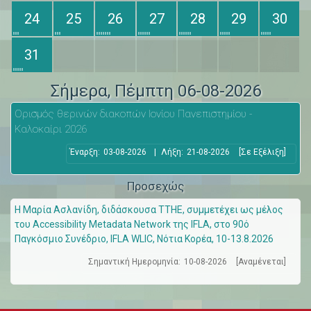
24
25
26
27
28
29
30
31
Σήμερα
, Πέμπτη 06-08-2026
Ορισμός θερινών διακοπών Ιονίου Πανεπιστημίου -
Καλοκαίρι 2026
Έναρξη:
03-08-2026
|
Λήξη:
21-08-2026
[Σε Εξέλιξη]
Προσεχώς
Η Μαρία Ασλανίδη, διδάσκουσα ΤΤΗΕ, συμμετέχει ως μέλος
του Accessibility Metadata Network της IFLA, στο 90ό
Παγκόσμιο Συνέδριο, IFLA WLIC, Νότια Κορέα, 10-13.8.2026
Σημαντική Ημερομηνία:
10-08-2026
[Αναμένεται]