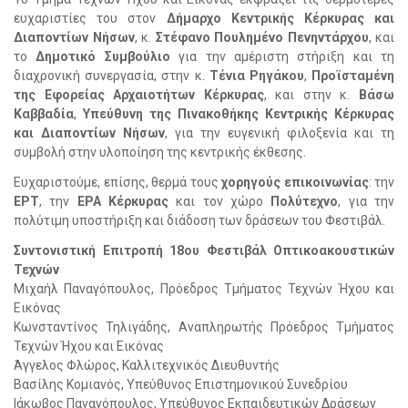
ευχαριστίες του στον
Δήμαρχο Κεντρικής Κέρκυρας και
Διαποντίων Νήσων
, κ.
Στέφανο Πουλημένο Πενηντάρχου
, και
το
Δημοτικό Συμβούλιο
για την αμέριστη στήριξη και τη
διαχρονική συνεργασία, στην κ.
Τένια Ρηγάκου
,
Προϊσταμένη
της Εφορείας Αρχαιοτήτων Κέρκυρας
, και στην κ.
Βάσω
Καββαδία
,
Υπεύθυνη της Πινακοθήκης Κεντρικής Κέρκυρας
και Διαποντίων Νήσων
, για την ευγενική φιλοξενία και τη
συμβολή στην υλοποίηση της κεντρικής έκθεσης.
Ευχαριστούμε, επίσης, θερμά τους
χορηγούς επικοινωνίας
: την
ΕΡΤ
, την
ΕΡΑ Κέρκυρας
και τον χώρο
Πολύτεχνο
, για την
πολύτιμη υποστήριξη και διάδοση των δράσεων του Φεστιβάλ.
Συντονιστική Επιτροπή 18ου Φεστιβάλ Οπτικοακουστικών
Τεχνών
Μιχαήλ Παναγόπουλος, Πρόεδρος Τμήματος Τεχνών Ήχου και
Εικόνας
Κωνσταντίνος Τηλιγάδης, Αναπληρωτής Πρόεδρος Τμήματος
Τεχνών Ήχου και Εικόνας
Άγγελος Φλώρος, Καλλιτεχνικός Διευθυντής
Βασίλης Κομιανός, Υπεύθυνος Επιστημονικού Συνεδρίου
Ιάκωβος Παναγόπουλος, Υπεύθυνος Εκπαιδευτικών Δράσεων