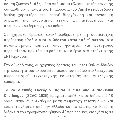
και τη ζωντανή μίξη
, μέσα από μια εκτέλεση υψηλής τεχνικής
και αισθητικής ποιότητας. Η παρουσία του Camilleri προσέδωσε
διεθνή χαρακτήρα στη φετινή διοργάνωση και τόνισε τη
σημασία της ακουστικής τέχνης ως ανεξάρτητου και
πολυφωνικού δημιουργικού πεδίου.
Οι ηχητικές δράσεις ολοκληρώθηκαν με τη συμμετοχική
παράσταση
«Ραδιοφωνικό Θέατρο κάτω από τ’ άστρα»
, στο
πανεπιστημιακό campus, όπου φοιτητές και φοιτήτριες
παρουσίασαν πρωτότυπα ραδιοφωνικά έργα στο στούντιο της
ΕΡΤ Κέρκυρας..
Στο σύνολό τους, οι ηχητικές δράσεις του φεστιβάλ ανέδειξαν
την ευρύτητα του ακουστικού μέσου ως πεδίου καλλιτεχνικού
πειραματισμού, τεχνολογικής καινοτομίας και συλλογικής
εμπειρίας.
Το
7ο Διεθνές Συνέδριο Digital Cultura and AudioVisual
Challenges (DCAC 2025)
πραγματοποιήθηκε το διήμερο 9-10
Μαΐου στην Ιόνιο Ακαδημία με τη συμμετοχή επιστημόνων και
ερευνητών/τριών από την Ελλάδα και το εξωτερικό. Κατά τη
διάρκεια του πραγματοποιήθηκαν 45 προφορικές εισηγήσεις σε