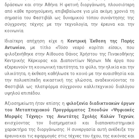
δράσεων και στην Αθήνα. Η φετινή διοργάνωση, πλουσιότερη
από κάθε προηγούμενη, επιβεβαίωσε για μία ακόμη χρονιά τη
σημασία του Φεστιβάλ ως δυναμικού τόπου συνάντησης της
σύγχρονης τέχνης με την τεχνολογία, την έρευνα και την
κοινωνία.
Ιδιαίτερη απήχηση είχε η
Κεντρική Έκθεση της Παρής
Αντωνίου
, με τίτλο
«Πόσο νεαρό κορίτσι είσαι;»
, που
φιλοξενήθηκε στην Αίθουσα Θάνος Χρήστου της Πινακοθήκης
Κεντρικής Κέρκυρας και Διαποντίων Νήσων. Με έργα που
εξερευνούν τη κοινωνική ταυτότητα, το φύλο, την ηλικία και την
υλικότητα, η έκθεση καθήλωσε το κοινό με την ευαισθησία και
την πολυεπίπεδη εικαστική της γλώσσα, αναδεικνύοντας το
Φεστιβάλ ως πλατφόρμα σύγχρονου καλλιτεχνικού διαλόγου
υψηλού επιπέδου.
Αξιοσημείωτη ήταν επίσης η
φιλοξενία διαδικτυακών έργων
του Μεταπτυχιακού Προγράμματος Σπουδών «Ψηφιακές
Μορφές Τέχνης» της Ανωτάτης Σχολής Καλών Τεχνών
,
ενισχύοντας τον διατμηματικό και διαπανεπιστημιακό
χαρακτήρα της διοργάνωσης. Η συνεργασία αυτή ανέδειξε την
έρευνα και τις εφαρμογές στις τέχνες του ήχου, της εικόνας και