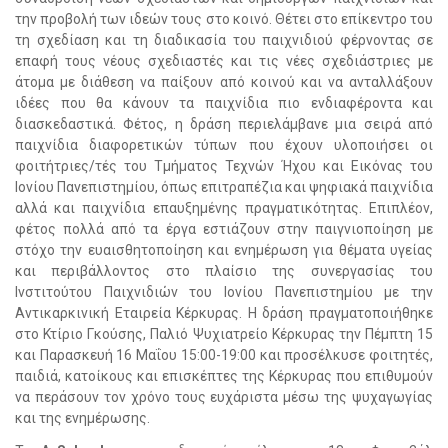
την προβολή των ιδεών τους στο κοινό. Θέτει στο επίκεντρο του
τη σχεδίαση και τη διαδικασία του παιχνιδιού φέρνοντας σε
επαφή τους νέους σχεδιαστές και τις νέες σχεδιάστριες με
άτομα με διάθεση να παίξουν από κοινού και να ανταλλάξουν
ιδέες που θα κάνουν τα παιχνίδια πιο ενδιαφέροντα και
διασκεδαστικά. Φέτος, η δράση περιελάμβανε μια σειρά από
παιχνίδια διαφορετικών τύπων που έχουν υλοποιήσει οι
φοιτήτριες/τές του Τμήματος Τεχνών Ήχου και Εικόνας του
Ιονίου Πανεπιστημίου, όπως επιτραπέζια και ψηφιακά παιχνίδια
αλλά και παιχνίδια επαυξημένης πραγματικότητας. Επιπλέον,
φέτος πολλά από τα έργα εστιάζουν στην παιγνιοποίηση με
στόχο την ευαισθητοποίηση και ενημέρωση για θέματα υγείας
και περιβάλλοντος στο πλαίσιο της συνεργασίας του
Ινστιτούτου Παιχνιδιών του Ιονίου Πανεπιστημίου με την
Αντικαρκινική Εταιρεία Κέρκυρας. Η δράση πραγματοποιήθηκε
στο Κτίριο Γκούσης, Παλιό Ψυχιατρείο Κέρκυρας την Πέμπτη 15
και Παρασκευή 16 Μαΐου 15:00-19:00 και προσέλκυσε φοιτητές,
παιδιά, κατοίκους και επισκέπτες της Κέρκυρας που επιθυμούν
να περάσουν τον χρόνο τους ευχάριστα μέσω της ψυχαγωγίας
και της ενημέρωσης.