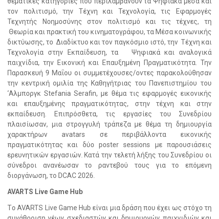
θεματικές κατηγορίες που περιλαμβάνουν τα Ψηφιακά μέσα και
τον πολιτισμό, την Τέχνη και Τεχνολογία, τις Εφαρμογές
Τεχνητής Νοημοσύνης στον πολιτισμό και τις τέχνες, τη
Θεωρία και πρακτική του κινηματογράφου, τα Μέσα κοινωνικής
δικτύωσης, το Διαδίκτυο και τον παγκόσμιο ιστό, την Τέχνη και
Τεχνολογία στην Εκπαίδευση, τα Ψηφιακά και αναλογικά
παιχνίδια, την Εικονική και Επαυξημένη Πραγματικότητα. Την
Παρασκευή 9 Μαΐου οι συμμετέχουσες/οντες παρακολούθησαν
την κεντρική ομιλία της Καθηγήτριας του Πανεπιστημίου του
‘Αλμποργκ Stefania Serafin, με θέμα τις εφαρμογές εικονικής
και επαυξημένης πραγματικότητας, στην τέχνη και στην
εκπαίδευση. Επιπρόσθετα, τις εργασίες του Συνεδρίου
πλαισίωσαν, μια στρογγυλή τράπεζα με θέμα τη δημιουργία
χαρακτήρων avatars σε περιβάλλοντα εικονικής
πραγματικότητας και δύο poster sessions με παρουσιάσεις
ερευνητικών εργασιών. Κατά την τελετή λήξης του Συνεδρίου οι
σύνεδροι ανανέωσαν το ραντεβού τους για το επόμενη
διοργάνωση, το DCAC 2026.
AVARTS Live Game Hub
Tο AVARTS Live Game Hub είναι μια δράση που έχει ως στόχο τη
συνάθροιση νέων σχεδιαστών και δημιουργών παιχνιδιών και