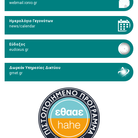
webmail.ionio.gr
Ημερολόγιο Γεγονότων
news/calendar
Εύδοξος
eudoxus.gr
Δωρεάν Υπηρεσίες Δικτύου
grnet.gr