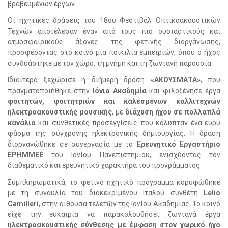
βραβευμένων έργων.
Οι ηχητικές δράσεις του 18ου Φεστιβάλ Οπτικοακουστικών
Τεχνών αποτέλεσαν έναν από τους πιο ουσιαστικούς και
ατμοσφαιρικούς άξονες της φετινής διοργάνωσης,
προσφέροντας στο κοινό μία ποικιλία εμπειριών, όπου ο ήχος
συνδυάστηκε με τον χώρο, τη μνήμη και τη ζωντανή παρουσία.
Ιδιαίτερα ξεχώρισε η διήμερη δράση
«ΑΚΟΥΣΜΑΤΑ»
, που
πραγματοποιήθηκε στην
Ιόνιο Ακαδημία
και φιλοξένησε έργα
φοιτητών, φοιτητριών και καλεσμένων καλλιτεχνών
ηλεκτροακουστικής μουσικής
, με
διάχυση ήχου σε πολλαπλά
κανάλια
και συνθετικές προσεγγίσεις που κάλυπταν ένα ευρύ
φάσμα της σύγχρονης ηλεκτρονικής δημιουργίας. Η δράση
διοργανώθηκε σε συνεργασία με το
Ερευνητικό Εργαστήριο
ΕΡΗΜΜΕΕ
του Ιονίου Πανεπιστημίου, ενισχύοντας τον
διαθεματικό και ερευνητικό χαρακτήρα του προγράμματος.
Συμπληρωματικά, το φετινό ηχητικό πρόγραμμα κορυφώθηκε
με τη συναυλία του διακεκριμένου Ιταλού συνθέτη
Lelio
Camilleri
, στην αίθουσα τελετών της Ιονίου Ακαδημίας. Το κοινό
είχε την ευκαιρία να παρακολουθήσει ζωντανά έργα
ηλεκτροακουστικής σύνθεσης με έμφαση στον χωρικό ήχο