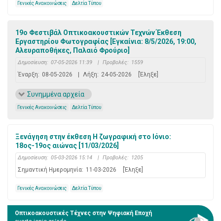
Γενικές Ανακοινώσεις
Δελτία Τύπου
19ο Φεστιβάλ Οπτικοακουστικών Τεχνών Έκθεση
Εργαστηρίου Φωτογραφίας [Εγκαίνια: 8/5/2026, 19:00,
Αλευραποθήκες, Παλαιό Φρούριο]
Δημοσίευση:
07-05-2026 11:39
|
Προβολές:
1559
Έναρξη:
08-05-2026
|
Λήξη:
24-05-2026
[Έληξε]
Συνημμένα αρχεία
Γενικές Ανακοινώσεις
Δελτία Τύπου
Ξενάγηση στην έκθεση Η ζωγραφική στο Ιόνιο:
18ος-19ος αιώνας [11/03/2026]
Δημοσίευση:
05-03-2026 15:14
|
Προβολές:
1205
Σημαντική Ημερομηνία:
11-03-2026
[Έληξε]
Γενικές Ανακοινώσεις
Δελτία Τύπου
Οπτικοακουστικές Τέχνες στην Ψηφιακή Εποχή