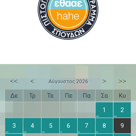
<<
<
>
>>
Αύγουστος 2026
Δε
Τρ
Τε
Πε
Πα
Σα
Κυ
1
2
3
4
5
6
7
8
9