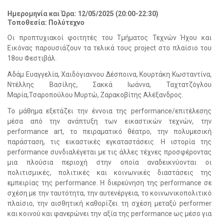
Ημερομηνία και Ώρα: 12/05/2025 (20:00-22:30)
Τοποθεσία: Πολύτεχνο
Οι προπτυχιακοί φοιτητές του Τμήματος Τεχνών Ήχου και
Εικόνας παρουσιάζουν τα τελικά τους project στο πλαίσιο του
18ου Φεστιβάλ.
Αδάμ Ευαγγελία, Χαιδόγιαννου Δέσποινα, Κουρτάκη Κωσταντίνα,
Ντέλλης Βασίλης, Σακκά Ιωάννα, Ταχτατζόγλου
Μαρία,Τσαροπούλου Μυρτώ, Ζαρακοβίτης Αλέξανδρος.
Το μάθημα εξετάζει την έννοια της performance/επιτέλεσης
μέσα από την ανάπτυξη των εικαστικών τεχνών, την
performance art, το πειραματικό θέατρο, την πολυμεσική
παράσταση, τις εικαστικές εγκαταστάσεις. Η ιστορία της
performance συνδιαλέγεται με τις άλλες τέχνες προσφέροντας
μια πλούσια περιοχή στην οποία αναδεικνύονται οι
πολιτισμικές, πολιτικές και κοινωνικές διαστάσεις της
εμπειρίας της performance. Η διερεύνηση της performance σε
σχέση με την ταυτότητα, την αυτενέργεια, το κοινωνικοπολιτικό
πλαίσιο, την αισθητική καθορίζει τη σχέση μεταξύ performer
και κοινού και φανερώνει την αξία της performance ως μέσο για