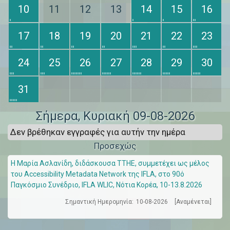
10
11
12
13
14
15
16
17
18
19
20
21
22
23
24
25
26
27
28
29
30
31
Σήμερα
, Κυριακή 09-08-2026
Δεν βρέθηκαν εγγραφές για αυτήν την ημέρα
Προσεχώς
Η Μαρία Ασλανίδη, διδάσκουσα ΤΤΗΕ, συμμετέχει ως μέλος
του Accessibility Metadata Network της IFLA, στο 90ό
Παγκόσμιο Συνέδριο, IFLA WLIC, Νότια Κορέα, 10-13.8.2026
Σημαντική Ημερομηνία:
10-08-2026
[Αναμένεται]