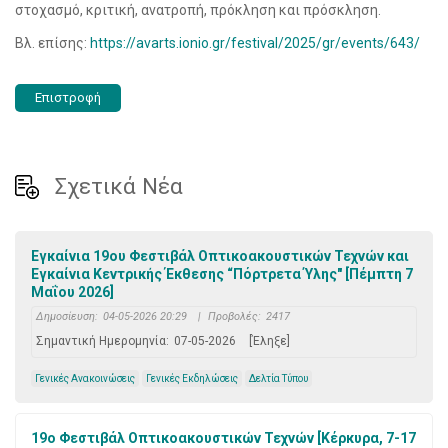
στοχασμό, κριτική, ανατροπή, πρόκληση και πρόσκληση.
Βλ. επίσης:
https://avarts.ionio.gr/festival/2025/gr/events/643/
Επιστροφή
Σχετικά Νέα
Εγκαίνια 19ου Φεστιβάλ Οπτικοακουστικών Τεχνών και
Εγκαίνια Κεντρικής Έκθεσης “Πόρτρετα Ύλης" [Πέμπτη 7
Μαΐου 2026]
Δημοσίευση:
04-05-2026 20:29
|
Προβολές:
2417
Σημαντική Ημερομηνία:
07-05-2026
[Έληξε]
Γενικές Ανακοινώσεις
Γενικές Εκδηλώσεις
Δελτία Τύπου
19ο Φεστιβάλ Οπτικοακουστικών Τεχνών [Κέρκυρα, 7-17