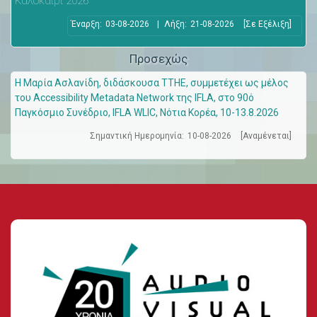
Καλοκαίρι 2026
Έναρξη:
03-08-2026
|
Λήξη:
21-08-2026
[Σε Εξέλιξη]
Προσεχώς
Η Μαρία Ασλανίδη, διδάσκουσα ΤΤΗΕ, συμμετέχει ως μέλος
του Accessibility Metadata Network της IFLA, στο 90ό
Παγκόσμιο Συνέδριο, IFLA WLIC, Νότια Κορέα, 10-13.8.2026
Σημαντική Ημερομηνία:
10-08-2026
[Αναμένεται]