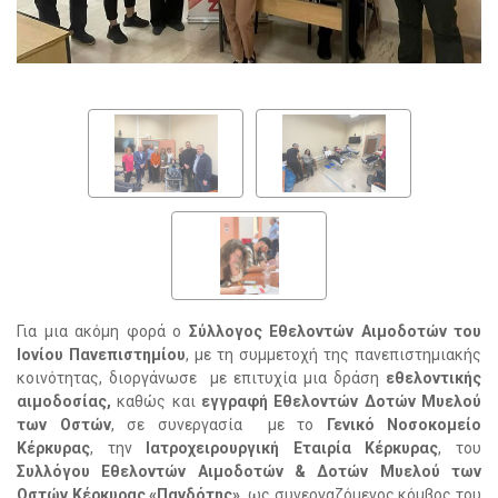
Για μια ακόμη φορά ο
Σύλλογος Εθελοντών Αιμοδοτών του
Ιονίου Πανεπιστημίου
, με τη συμμετοχή της πανεπιστημιακής
κοινότητας, διοργάνωσε με επιτυχία μια δράση
εθελοντικής
αιμοδοσίας,
καθώς και
εγγραφή Εθελοντών Δοτών Μυελού
των Οστών
, σε συνεργασία με το
Γενικό Νοσοκομείο
Κέρκυρας
, την
Ιατροχειρουργική Εταιρία Κέρκυρας
, του
Συλλόγου Εθελοντών Αιμοδοτών & Δοτών Μυελού των
Οστών Κέρκυρας «Πανδότης»
, ως συνεργαζόμενος κόμβος του