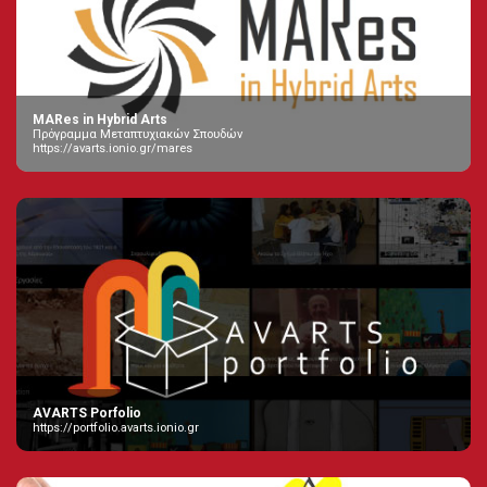
MARes in Hybrid Arts
Πρόγραμμα Μεταπτυχιακών Σπουδών
https://avarts.ionio.gr/mares
AVARTS Porfolio
https://portfolio.avarts.ionio.gr