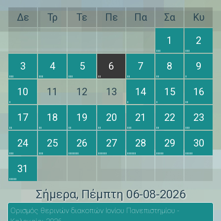
Δε
Τρ
Τε
Πε
Πα
Σα
Κυ
1
2
3
4
5
6
7
8
9
10
11
12
13
14
15
16
17
18
19
20
21
22
23
24
25
26
27
28
29
30
31
Σήμερα
, Πέμπτη 06-08-2026
Ορισμός θερινών διακοπών Ιονίου Πανεπιστημίου -