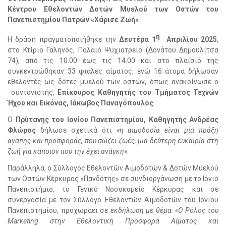
Κέντρου Εθελοντών Δοτών Μυελού των Οστών του
Πανεπιστημίου Πατρών «Χάρισε Ζωή»
.
η
Η δράση πραγματοποιήθηκε την
Δευτέρα 1
Απριλίου 2025
,
στο Κτίριο Γαληνός, Παλαιό Ψυχιατρείο (Δονάτου Δημουλίτσα
74), από τις 10.00 έως τις 14.00 και στο πλαίσιό της
συγκεντρώθηκαν 33 φιάλες αίματος, ενώ 16 άτομα δήλωσαν
εθελοντές ως δότες μυελού των οστών, όπως ανακοίνωσε ο
συντονιστής,
Επίκουρος Καθηγητής του Τμήματος Τεχνών
Ήχου και Εικόνας, Ιάκωβος Παναγόπουλος
.
Ο
Πρύτανης του Ιονίου Πανεπιστημίου, Καθηγητής Ανδρέας
Φλώρος
δήλωσε σχετικά ότι
«η αιμοδοσία είναι μια πράξη
αγάπης και προσφοράς, που σώζει ζωές, μια δεύτερη ευκαιρία στη
ζωή για κάποιον που την έχει ανάγκη»
.
Παράλληλα, ο Σύλλογος Εθελοντών Αιμοδοτών & Δοτών Μυελού
των Οστών Κέρκυρας «Πανδότης» σε συνδιοργάνωση με το Ιόνιο
Πανεπιστήμιο, το Γενικό Νοσοκομείο Κέρκυρας και σε
συνεργασία με τον Σύλλογο Εθελοντών Αιμοδοτών του Ιονίου
Πανεπιστημίου, προχωράει σε
εκδήλωση με θέμα: «Ο Ρόλος του
Marketing στην Εθελοντική Προσφορά Αίματος και