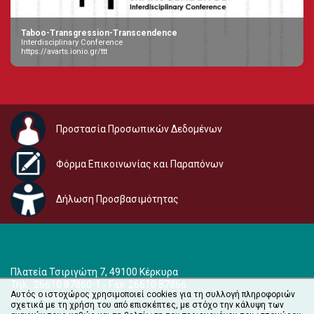
Taboo-Transgression-Transcendence
Interdisciplinary Conference
https://avarts.ionio.gr/ttt
Προστασία Προσωπικών Δεδομένων
Φόρμα Επικοινωνίας και Παραπόνων
Δήλωση Προσβασιμότητας
Πλατεία Τσιριγώτη 7, 49100 Κέρκυρα
Τηλ.: 26610 87860-1 - Fax: 26610 87866
Αυτός ο ιστοχώρος χρησιμοποιεί cookies για τη συλλογή πληροφοριών
e-mail:
audiovisual@ionio.gr
σχετικά με τη χρήση του από επισκέπτες, με στόχο την κάλυψη των