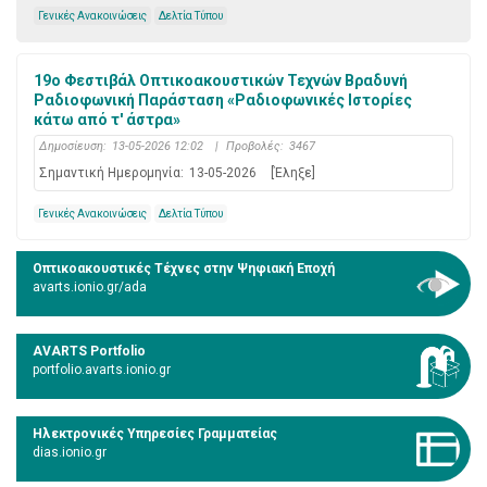
Γενικές Ανακοινώσεις
Δελτία Τύπου
19ο Φεστιβάλ Οπτικοακουστικών Τεχνών Bραδυνή
Ραδιοφωνική Παράσταση «Ραδιοφωνικές Ιστορίες
κάτω από τ' άστρα»
Δημοσίευση:
13-05-2026 12:02
|
Προβολές:
3467
Σημαντική Ημερομηνία:
13-05-2026
[Έληξε]
Γενικές Ανακοινώσεις
Δελτία Τύπου
Οπτικοακουστικές Τέχνες στην Ψηφιακή Εποχή
avarts.ionio.gr/ada
AVARTS Portfolio
portfolio.avarts.ionio.gr
Ηλεκτρονικές Υπηρεσίες Γραμματείας
dias.ionio.gr