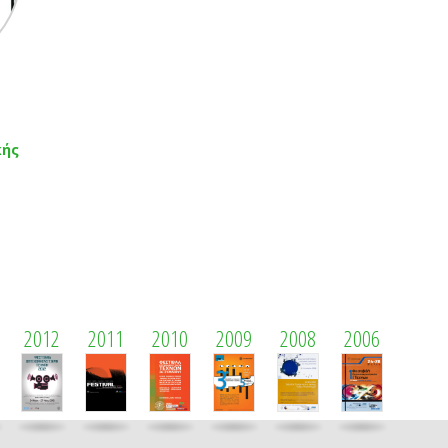
κής
2012
2011
2010
2009
2008
2006