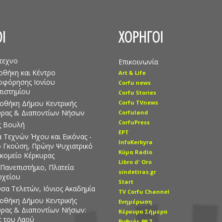
Ι
ΧΟΡΗΓΟΙ
τεχνο
Επικοινωνία
οθήκη και Κέντρο
Art & Life
οφόρησης Ιονίου
Corfu news
ιστημίου
Corfu Stories
οθήκη Δήμου Κεντρικής
Corfu TVnews
υρας & Διαποντίων Νήσων
Corfuland
CorfuPress
ς Βουλή
EΡT
 Τεχνών Ήχου και Εικόνας -
InfoKerkyra
ο Γκούση, Πρώην Ψυχιατρικό
Kύμα Radio
κομείο Κέρκυρας
Libro d' Οro
 Πανεπιστήμιο, Πλατεία
sindetiras.gr
ρχείου
Start
σα Τελετών, Ιόνιος Ακαδημία
TV Corfu Channel
οθήκη Δήμου Κεντρικής
Ενημέρωση
ρας & Διαποντίων Νήσων:
Κέρκυρα Σήμερα
 του Λαού
Ρυθμός 99.7