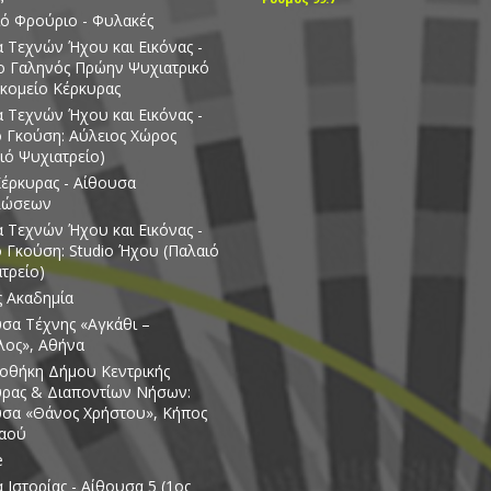
ό Φρούριο - Φυλακές
 Τεχνών Ήχου και Εικόνας -
ο Γαληνός Πρώην Ψυχιατρικό
κομείο Κέρκυρας
 Τεχνών Ήχου και Εικόνας -
ο Γκούση: Αύλειος Χώρος
ιό Ψυχιατρείο)
έρκυρας - Αίθουσα
λώσεων
 Τεχνών Ήχου και Εικόνας -
ο Γκούση: Studio Ήχου (Παλαιό
τρείο)
ς Ακαδημία
σα Τέχνης «Αγκάθι –
λος», Αθήνα
οθήκη Δήμου Κεντρικής
ρας & Διαποντίων Νήσων:
σα «Θάνος Χρήστου», Κήπος
Λαού
e
 Ιστορίας - Αίθουσα 5 (1ος