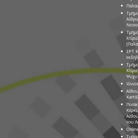
Παλαι
Τμήμα
Αίθρι
Νοσο
Τμήμα
Κτίρι
(Παλα
ΕΡΤ Κ
εκδη
Τμήμα
Κτίρι
Ψυχια
Ιόνιο
Αίθου
Kartά
Πινακ
Κέρκυ
Αίθου
του 
Onlin
Τμήμα