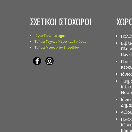
ΣΧΕΤΙΚΟΙ ΙΣΤΟΧΩΡΟΙ
ΧΩΡΟ
Ιόνιο Πανεπιστήμιο
Πολύ
Τμήμα Τεχνών Ήχου και Εικόνας
Βιβλι
Τμήμα Μουσικών Σπουδών
Πληρ
Πανεπ
Πινακ
Κέρκ
Ιόνιο
Τμήμα
Κτίρι
Νοσο
Ιόνιο
Δημα
Αίθου
Πινακ
Κέρκυ
Κήπος