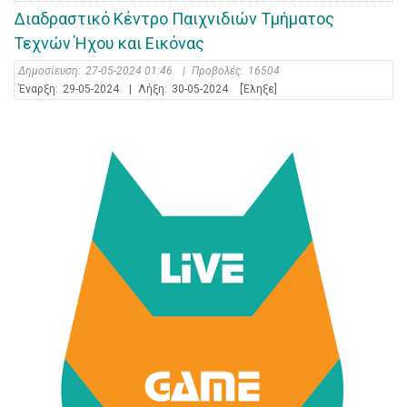
Διαδραστικό Κέντρο Παιχνιδιών Τμήματος
Τεχνών Ήχου και Εικόνας
Δημοσίευση:
27-05-2024 01:46
|
Προβολές:
16504
Έναρξη:
29-05-2024
|
Λήξη:
30-05-2024
[Έληξε]