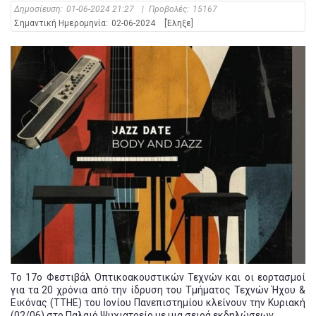
Δημοσίευση:
01-06-2024 21:27
|
Προβολές:
15167
Σημαντική Ημερομηνία:
02-06-2024
[Έληξε]
Το 17ο Φεστιβάλ Οπτικοακουστικών Τεχνών και οι εορτασμοί
για τα 20 χρόνια από την ίδρυση του Τμήματος Τεχνών Ήχου &
Εικόνας (ΤΤΗΕ) του Ιονίου Πανεπιστημίου κλείνουν την Κυριακή
(02/06) στο Παλαιό Ψυχιατρείο με μια σειρά εκδηλώσεων.