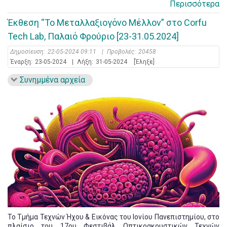
Περισσότερα
Έκθεση “Το Μεταλλαξιογόνο Μέλλον” στο Corfu
Tech Lab, Παλαιό Φρούριο [23-31.05.2024]
Δημοσίευση:
22-05-2024 09:11
|
Προβολές:
20458
Έναρξη:
23-05-2024
|
Λήξη:
31-05-2024
[Έληξε]
Συνημμένα αρχεία
Το Τμήμα Τεχνών Ήχου & Εικόνας του Ιονίου Πανεπιστημίου, στο
πλαίσιο του 17ου Φεστιβάλ Οπτικοακουστικών Τεχνών