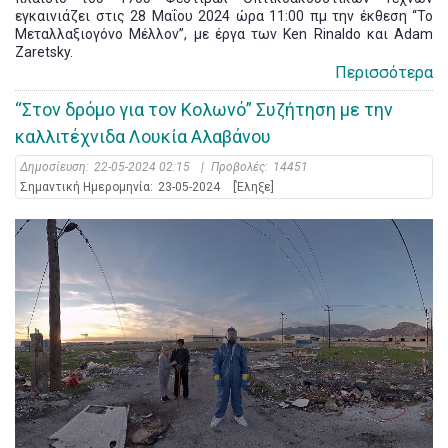
εγκαινιάζει στις 28 Μαΐου 2024 ώρα 11:00 πμ την έκθεση “Το
Μεταλλαξιογόνο Μέλλον”, με έργα των Ken Rinaldo και Adam
Zaretsky.
Περισσότερα
“Στον δρόμο για τον Κολωνό” Συζήτηση με την
καλλιτέχνιδα Λουκία Αλαβάνου
Δημοσίευση:
22-05-2024 02:15
|
Προβολές:
14451
Σημαντική Ημερομηνία:
23-05-2024
[Έληξε]