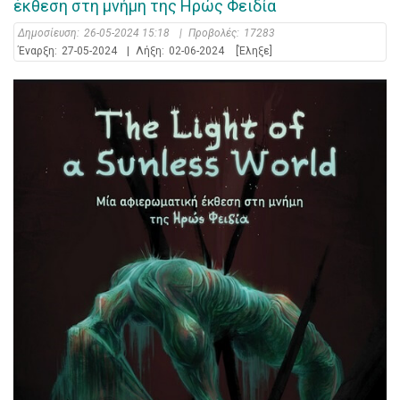
έκθεση στη μνήμη της Ηρώς Φειδία
Δημοσίευση:
26-05-2024 15:18
|
Προβολές:
17283
Έναρξη:
27-05-2024
|
Λήξη:
02-06-2024
[Έληξε]