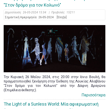
"Στον δρόμο για τον Κολωνό"
Δημοσίευση:
26-05-2024 15:34
|
Προβολές:
15211
Σημαντική Ημερομηνία:
26-05-2024
[Έληξε]
Την Κυριακή 26 Μαΐου 2024, στις 20:00 στην Ιόνιο Βουλή, θα
πραγματοποιηθεί ξενάγηση στην Έκθεση της Λουκίας Αλαβάνου
"Στον δρόμο για τον Κολωνό" από την Δάφνη Δραγώνα
(Επιμέλεια έκθεσης).
Περισσότερα
The Light of a Sunless World: Μία αφιερωματική