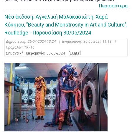
Περισσότερα
Νέα έκδοση: Αγγελική Μαλακασιώτη, Χαρά
Κόκκιου, "Beauty and Monstrosity in Art and Culture",
Routledge - Παρουσίαση 30/05/2024
Δημοσίευση:
25-04-2024 13:24
|
Ενημέρωση:
30-05-2024 11:13
|
Προβολές:
19716
Σημαντική Ημερομηνία:
30-05-2024
[Έληξε]