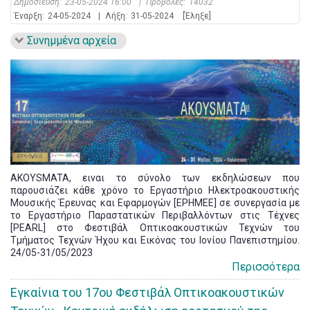
Δημοσίευση:
23-05-2024 16:00
|
Προβολές:
14032
Έναρξη:
24-05-2024
|
Λήξη:
31-05-2024
[Έληξε]
Συνημμένα αρχεία
AKOYSMATA, ειναι το σύνολο των εκδηλώσεων που
παρουσιάζει κάθε χρόνο το Εργαστήριο Ηλεκτροακουστικής
Μουσικής Έρευνας και Εφαρμογών [ΕΡΗΜΕΕ] σε συνεργασία με
το Εργαστήριο Παραστατικών Περιβαλλόντων στις Τέχνες
[PEARL] στο Φεστιβάλ Οπτικοακουστικών Τεχνών του
Τμήματος Τεχνών Ήχου και Εικόνας του Ιονίου Πανεπιστημίου.
24/05-31/05/2023
Περισσότερα
Εγκαίνια του 17ου Φεστιβάλ Οπτικοακουστικών