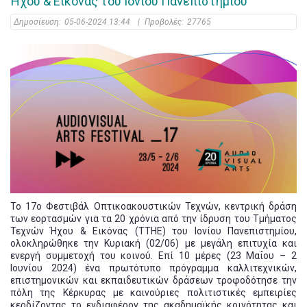
Ήχου & Εικόνας του Ιονίου Πανεπιστημίου
Δημοσίευση:
05-06-2024 13:44
|
Προβολές:
27765
Το 17ο Φεστιβάλ Οπτικοακουστικών Τεχνών, κεντρική δράση
των εορτασμών για τα 20 χρόνια από την ίδρυση του Τμήματος
Τεχνών Ήχου & Εικόνας (ΤΤΗΕ) του Ιονίου Πανεπιστημίου,
ολοκληρώθηκε την Κυριακή (02/06) με μεγάλη επιτυχία και
ενεργή συμμετοχή του κοινού. Επί 10 μέρες (23 Μαΐου – 2
Ιουνίου 2024) ένα πρωτότυπο πρόγραμμα καλλιτεχνικών,
επιστημονικών και εκπαιδευτικών δράσεων τροφοδότησε την
πόλη της Κέρκυρας με καινούριες πολιτιστικές εμπειρίες
κερδίζοντας το ενδιαφέρον της ακαδημαϊκής κοινότητας και