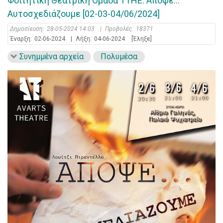
Φοιτητική Θεατρική Ομάδα ΤΤΗΕ: Απόψε…
Αυτοσχεδιάζουμε [02-03-04/06/2024]
Δημοσίευση:
28-05-2024 14:03
|
Προβολές:
18371
Έναρξη:
02-06-2024
|
Λήξη:
04-06-2024
[Έληξε]
Συνημμένα αρχεία
Πολυμέσα